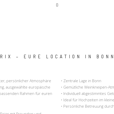
RIX – EURE LOCATION IN BON
nter, persönlicher Atmosphäre
• Zentrale Lage in Bonn
ng, ausgewählte europäische
• Gemütliche Weinkneipen-Atm
 passenden Rahmen für euren
• Individuell abgestimmtes Ge
• Ideal für Hochzeiten im klei
• Persönliche Betreuung durc
 Feier mit Freunden und