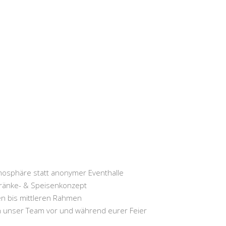
HOME
LOCATION
ANFRAGE SENDEN
N
osphäre statt anonymer Eventhalle
tränke- & Speisenkonzept
nen bis mittleren Rahmen
h unser Team vor und während eurer Feier