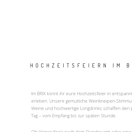
HOCHZEITSFEIERN IM B
Im BRIX könnt ihr eure Hochzeitsfeier in entspan
erleben. Unsere gemütliche Weinkneipen-Stimmu
Weine und hochwertige Longdrinks schaffen den
Tag – vom Empfang bis zur späten Stunde.
Ob kleiner Kreis nach dem Standesamt oder eine