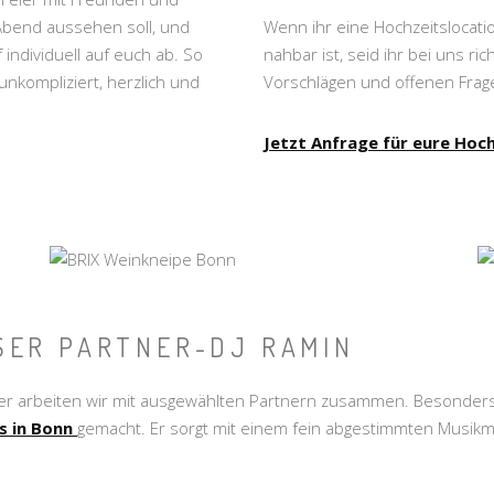
 Abend aussehen soll, und
Wenn ihr eine Hochzeitslocati
individuell auf euch ab. So
nahbar ist, seid ihr bei uns ri
unkompliziert, herzlich und
Vorschlägen und offenen Frag
Jetzt Anfrage für eure Hoch
SER PARTNER-DJ RAMIN
eier arbeiten wir mit ausgewählten Partnern zusammen. Besonder
s in Bonn
gemacht. Er sorgt mit einem fein abgestimmten Musikmi